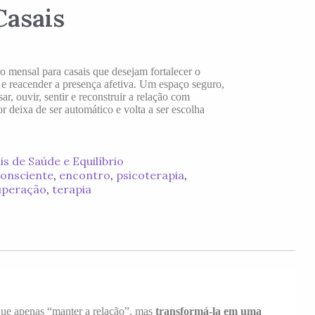
Casais
 mensal para casais que desejam fortalecer o
a e reacender a presença afetiva. Um espaço seguro,
r, ouvir, sentir e reconstruir a relação com
 deixa de ser automático e volta a ser escolha
 de Saúde e Equilíbrio
onsciente
,
encontro
,
psicoterapia
,
uperação
,
terapia
que apenas “manter a relação”, mas
transformá-la em uma