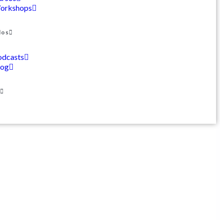
orkshops
dos
odcasts
log