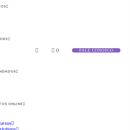
ROS
OOKS
0
FALE CONOSCO
NDADOS
TOS ONLINE
ursos
rkshops