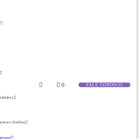
s
0
FALE CONOSCO
ndados
entos Online
ursos