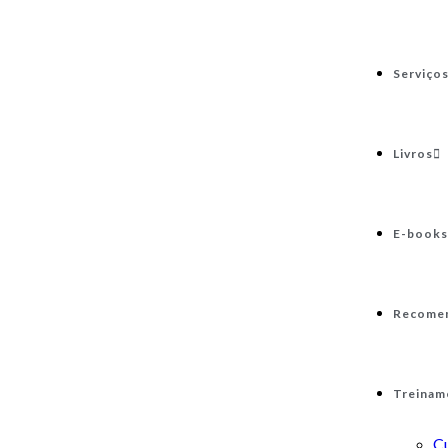
Serviço
Livros
E-books
Recome
Treinam
C