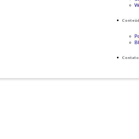
W
Conteú
P
B
Contato