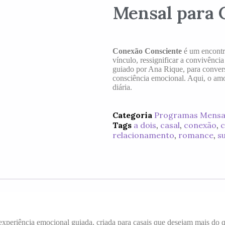
Mensal para 
Conexão Consciente
é um encontro
vínculo, ressignificar a convivênci
guiado por Ana Rique, para conversa
consciência emocional. Aqui, o amor
diária.
Categoria
Programas Mensais
Tags
a dois
,
casal
,
conexão
,
c
relacionamento
,
romance
,
s
xperiência emocional guiada, criada para casais que desejam mais do 