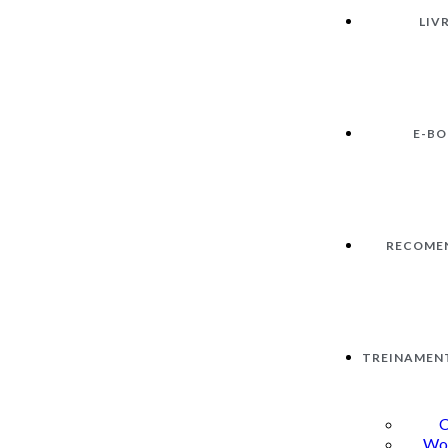
LIV
E-B
RECOME
TREINAMEN
C
Wo