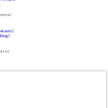
EÚDOS
dcasts
Blog
TATO