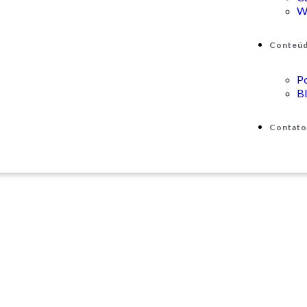
W
Conteú
P
B
Contato