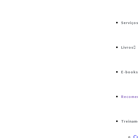
Serviço
Livros
E-books
Recome
Treinam
C