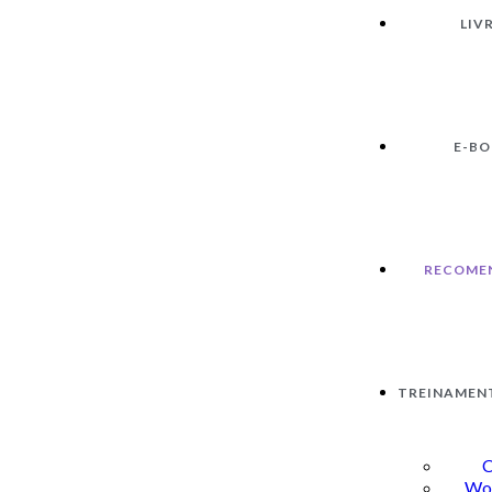
LIV
E-B
RECOME
TREINAMEN
C
Wo