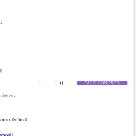
s
0
FALE CONOSCO
ndados
entos Online
ursos