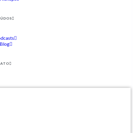
EÚDOS
dcasts
Blog
TATO