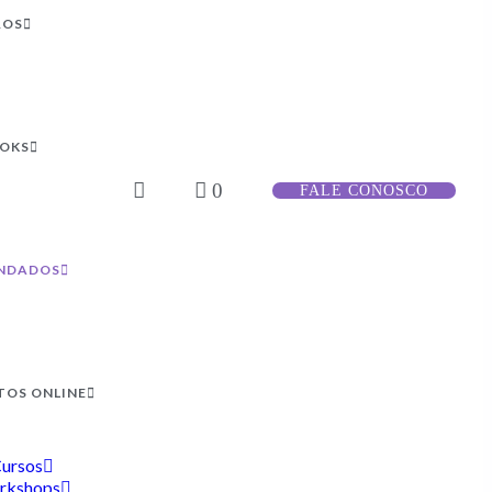
ROS
OOKS
0
FALE CONOSCO
NDADOS
TOS ONLINE
ursos
rkshops