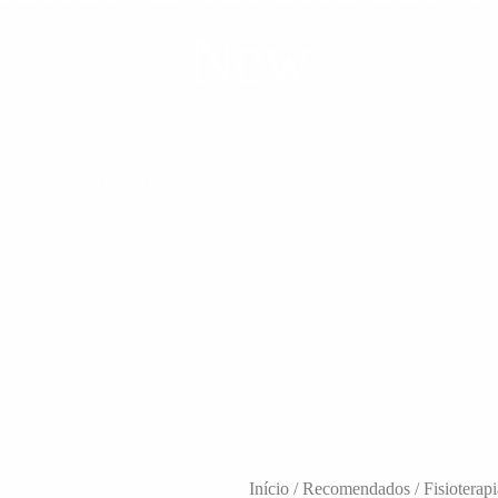
New
PIRAÇÃO SHAKER NEW
Início
/
Recomendados
/ Fisiotera