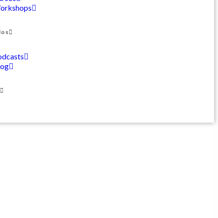
orkshops
dos
odcasts
log