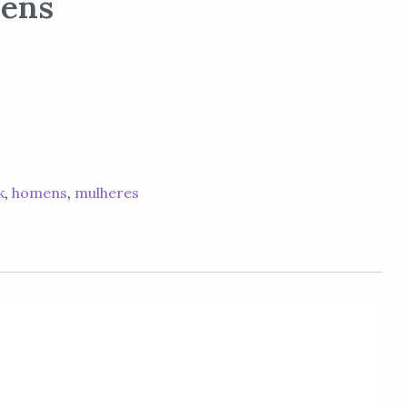
mens
k
,
homens
,
mulheres