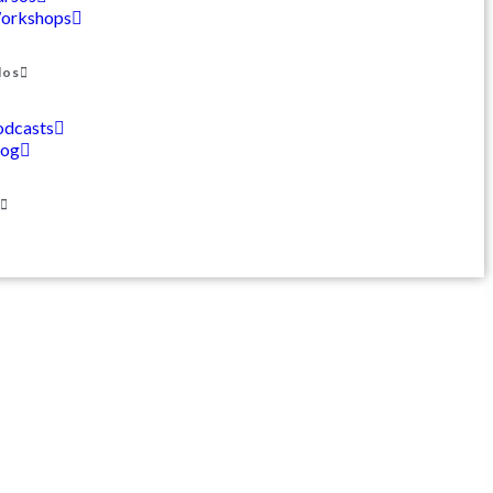
orkshops
dos
odcasts
log