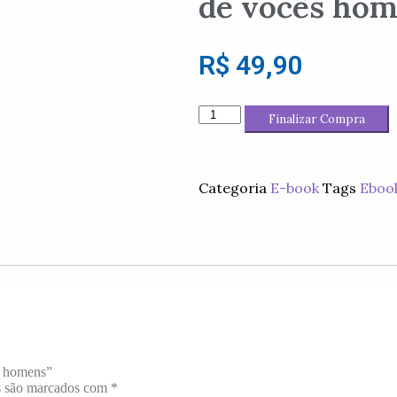
de vocês ho
R$
49,90
Finalizar Compra
Categoria
E-book
Tags
Eboo
s homens”
s são marcados com
*