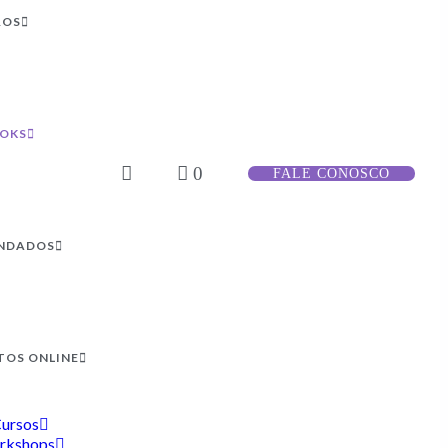
ROS
OOKS
0
FALE CONOSCO
NDADOS
TOS ONLINE
ursos
rkshops