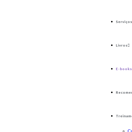
Serviço
Livros
E-books
Recome
Treinam
C