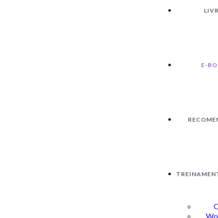
LIV
E-B
RECOME
TREINAMEN
C
Wo