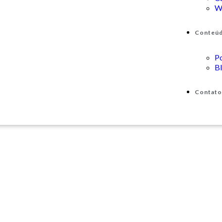
W
Conteú
P
B
Contato