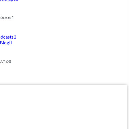
EÚDOS
dcasts
Blog
TATO