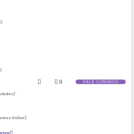
s
0
FALE CONOSCO
ndados
entos Online
ursos