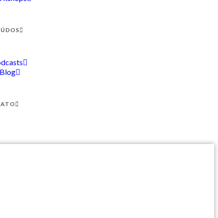
EÚDOS
dcasts
Blog
TATO