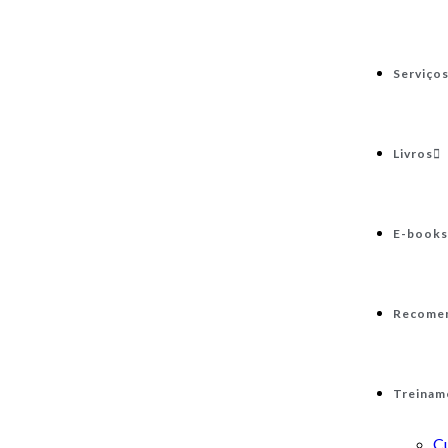
Serviço
Livros
E-books
Recome
Treinam
C