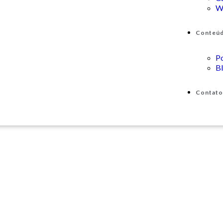
W
Conteú
P
B
Contato