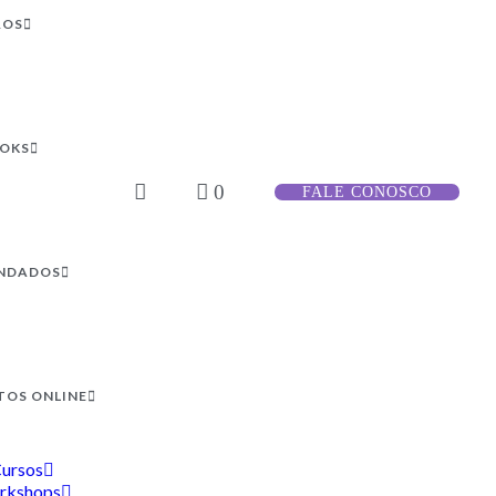
ROS
OOKS
0
FALE CONOSCO
NDADOS
TOS ONLINE
ursos
rkshops