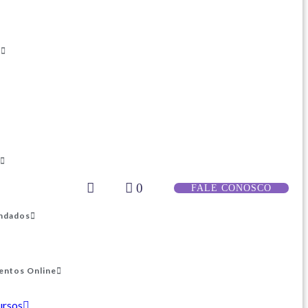
s
0
FALE CONOSCO
ndados
entos Online
ursos