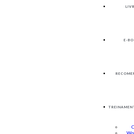
LIV
E-B
RECOME
TREINAMEN
C
Wo