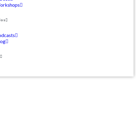
orkshops
dos
odcasts
log