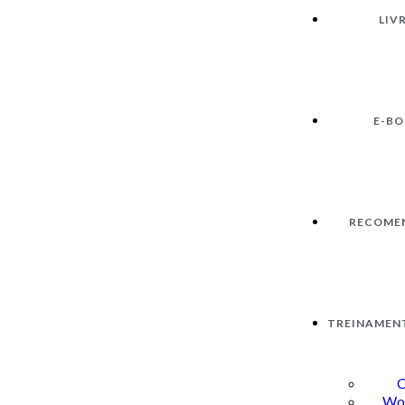
LIV
E-B
RECOME
TREINAMEN
C
Wo