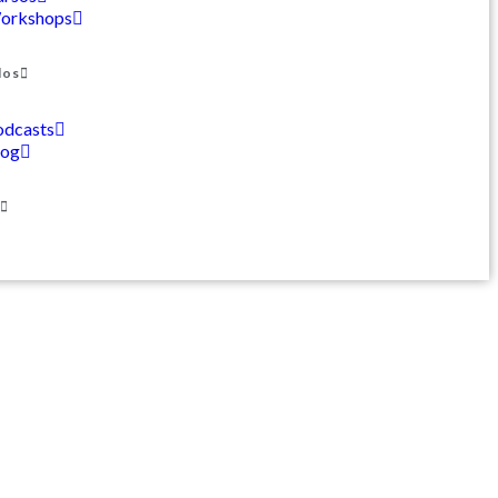
orkshops
dos
odcasts
log