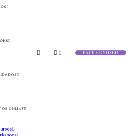
ROS
OOKS
0
FALE CONOSCO
NDADOS
TOS ONLINE
ursos
rkshops