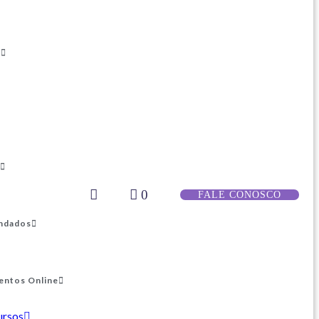
s
0
FALE CONOSCO
ndados
entos Online
ursos