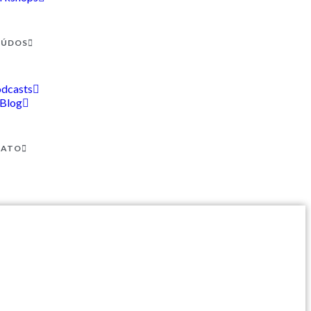
EÚDOS
dcasts
Blog
TATO