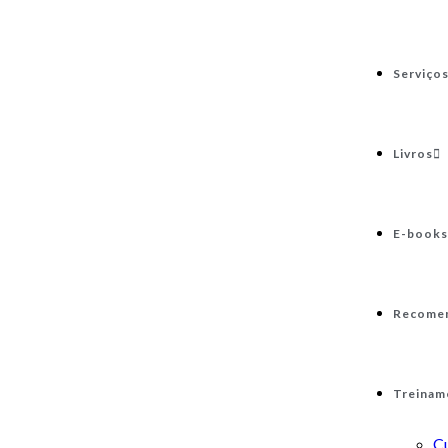
Serviço
Livros
E-books
Recome
Treinam
C