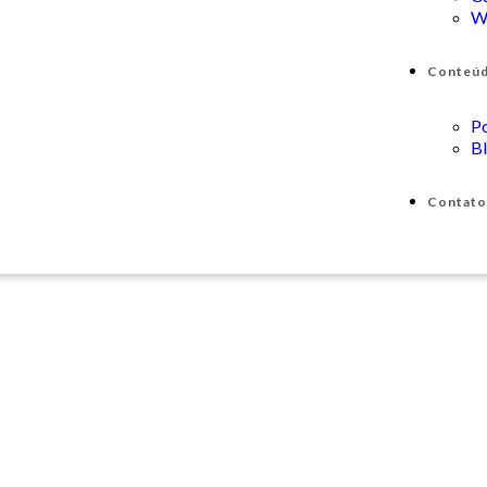
W
Conteú
P
B
Contato