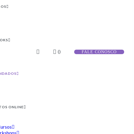
ROS
OOKS
0
FALE CONOSCO
NDADOS
TOS ONLINE
ursos
rkshops