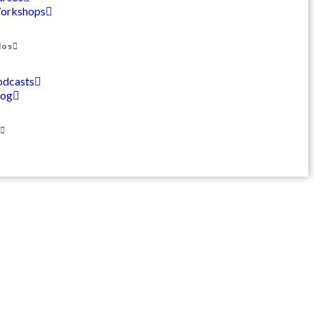
orkshops
dos
odcasts
log