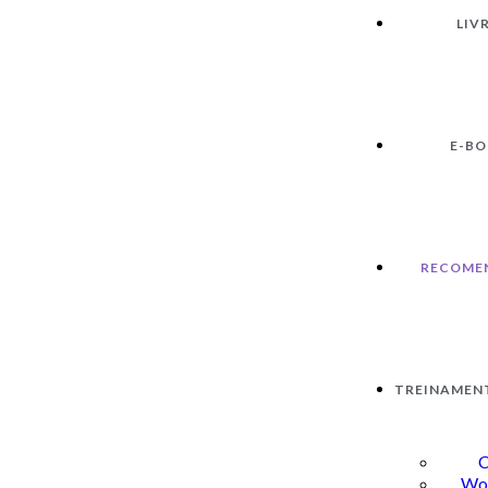
LIV
E-B
RECOME
TREINAMEN
C
Wo