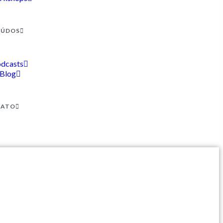
EÚDOS
dcasts
Blog
TATO