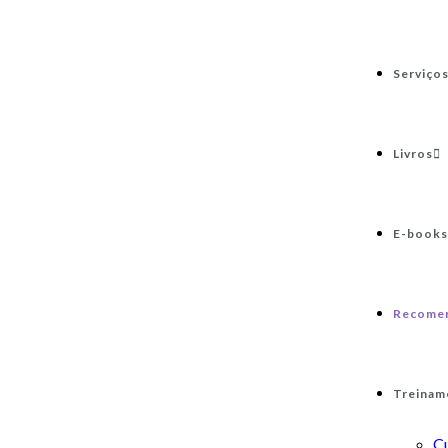
Serviço
Livros
E-books
Recome
Treinam
C