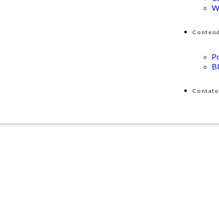
W
Conteú
P
B
Contato