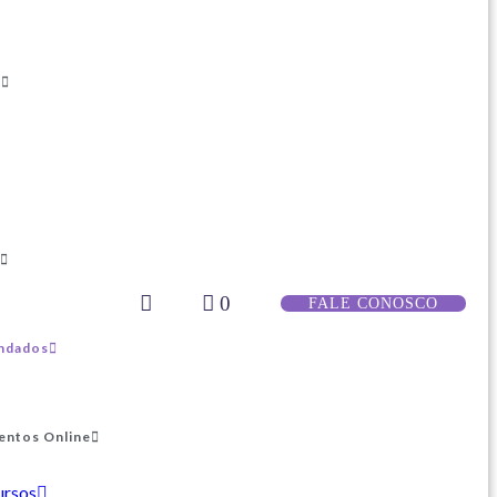
s
0
FALE CONOSCO
ndados
entos Online
ursos