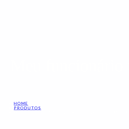
Meu funcionário 
HOME
PRODUTOS
MEU FUNCIONÁRIO NO MEU LUGAR POR 31 DIA