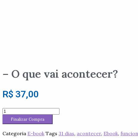
– O que vai acontecer?
R$
37,00
Meu
funcionário
Finalizar Compra
no
meu
lugar
Categoria
E-book
Tags
31 dias
,
acontecer
,
Ebook
,
funcion